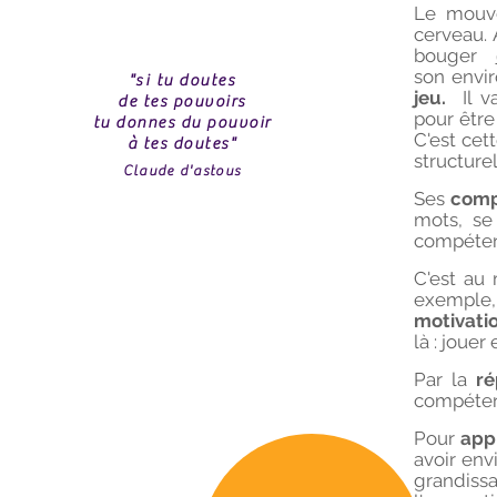
Le mouve
cerveau. 
bouger
son envir
"
si
tu doutes
jeu.
Il v
de tes pouvoirs
pour être
tu donnes du pouvoir
C'est cet
à tes doutes
"
structurel
Claude d'astous
Ses
comp
mots, se 
compéten
C'est au 
exemple,
motivati
là : jouer
Par la
ré
compétenc
Pour
app
avoir env
grandiss