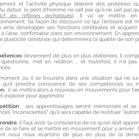
ment et l'activité physique libèrent des protéines q
Au début, le petit d'homme ne sait pas qu'il ne sait pas
(cf les réflexes archaïques),
Il va se mettre en 
onnement. Sa façon de découvrir ce qui l'entoure est mot
a ainsi développer ses fonctions cérébrales et acquéri
 à l'aise, confortable dans son environnement. En appren
te plasticité cérébrale qui déterminera la qualité de son p
.
étences
deviennent de plus en plus élaborées. Il compre
questionne, met en relation ... et toutefois, il n'a p
ces.
moment où il se trouvera dans une situation qui ne lui e
 qu'il prendra conscience de ses compétences ou i
on,
il se mettra alors à nouveau en mouvements pour faire 
 et explorer pour apprendre.
pétition
, ses apprentissages seront mémorisés et se
es "inconscientes", qu'il sera capable de restituer "auto
rendre
, il faut avoir la conscience de ce qu'on doit appr
ie de le faire et se mettre en mouvement pour y arriver. 
ant nous nous écartons de plus en plus de la dimen