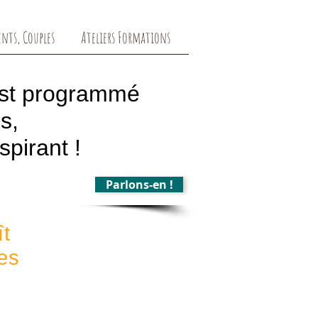
ents, Couples
Ateliers Formations
est programmé
s,
spirant !
Parlons-en !
t
ves