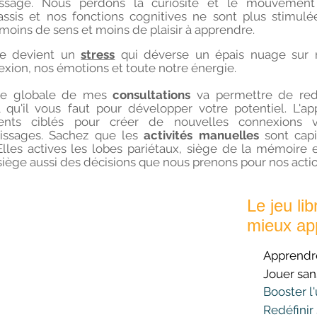
tissage. Nous perdons la curiosité et le mouvement
assis et nos fonctions cognitives ne sont plus stimulé
moins de sens et moins de plaisir à apprendre.
re devient un
stress
qui déverse un épais nuage sur
n
lexion, nos émotions et toute notre énergie.
he globale de mes
consultations
va permettre de redé
l qu'il vous faut pour développer votre potentiel. L'a
nts ciblés pour créer de nouvelles connexions vo
tissages. Sachez que les
activités manuelles
sont cap
 Elles actives les lobes pariétaux, siège de la
mémoire e
 siège aussi des décisions que nous prenons pour nos actio
Le jeu li
mieux ap
Apprendr
Jouer sans
Booster l'
Redéfinir 