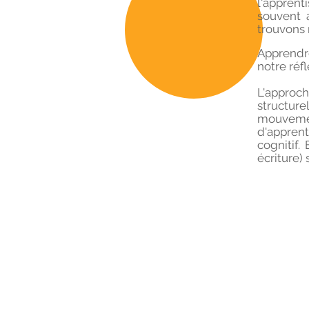
l'appren
souvent 
trouvons 
Apprend
notre réf
L'approc
structure
mouveme
d'appren
cognitif.
écriture)