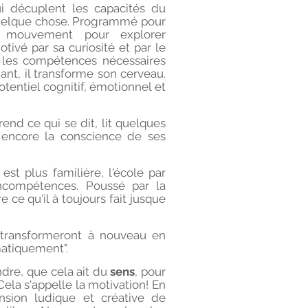
ui décuplent les capacités du
 quelque chose. Programmé pour
mouvement pour explorer
ivé par sa curiosité et par le
r les compétences nécessaires
ant, il transforme son cerveau.
otentiel cognitif, émotionnel et
nd ce qui se dit, lit quelques
as encore la conscience de ses
st plus familière, l'école par
ncompétences. Poussé par la
ce qu'il à toujours fait jusque
 transformeront à nouveau en
matiquement".
endre, que cela ait du
sens
, pour
Cela s'appelle la motivation!
En
sion ludique et créative de